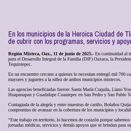
En los municipios de la Heroica Ciudad de T
de cubrir con los programas, servicios y apoy
Región Mixteca, Oax., 11 de junio de 2025.-
En continuidad al tr
para el Desarrollo Integral de la Familia (DIF) Oaxaca, la Presid
Tequixtepec.
En un encuentro cercano a quienes lo necesitan entregó mil 700 cana
mayores y juguetes a la niñez de ambos municipios mixtecos.
Las agencias beneficiadas fueron: Santa María Cuquila, Llano Yo
Huapanapan y Guadalupe Cuautepec en San Pedro y San Pablo Te
Contagiada de la alegría y entre muestras de cariño, Bolaños Quija
compromiso de avanzar en la cobertura de los municipios y localid
“Este trabajo en territorio, lo hacemos de corazón porque sabemos
jornadas médicas, servicios y demás apoyos que se brindan para su