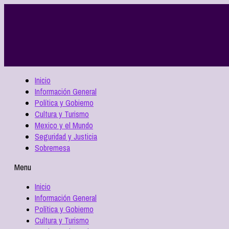
Inicio
Información General
Política y Gobierno
Cultura y Turismo
Mexico y el Mundo
Seguridad y Justicia
Sobremesa
Menu
Inicio
Información General
Política y Gobierno
Cultura y Turismo