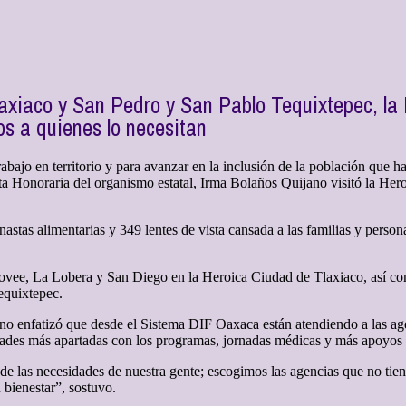
laxiaco y San Pedro y San Pablo Tequixtepec, la
os a quienes lo necesitan
abajo en territorio y para avanzar en la inclusión de la población que h
enta Honoraria del organismo estatal, Irma Bolaños Quijano visitó la H
stas alimentarias y 349 lentes de vista cansada a las familias y persona
sovee, La Lobera y San Diego en la Heroica Ciudad de Tlaxiaco, así c
quixtepec.
no enfatizó que desde el Sistema DIF Oaxaca están atendiendo a las agen
ades más apartadas con los programas, jornadas médicas y más apoyos qu
 de las necesidades de nuestra gente; escogimos las agencias que no tie
 bienestar”, sostuvo.