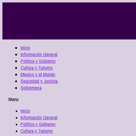
Inicio
Información General
Política y Gobierno
Cultura y Turismo
Mexico y el Mundo
Seguridad y Justicia
Sobremesa
Menu
Inicio
Información General
Política y Gobierno
Cultura y Turismo