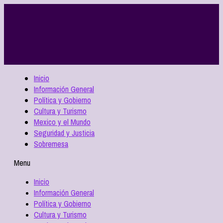
Inicio
Información General
Política y Gobierno
Cultura y Turismo
Mexico y el Mundo
Seguridad y Justicia
Sobremesa
Menu
Inicio
Información General
Política y Gobierno
Cultura y Turismo