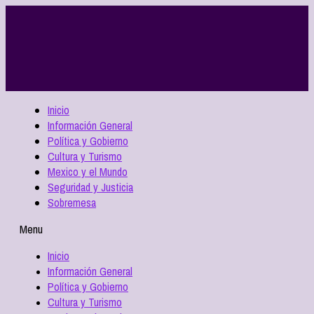
Inicio
Información General
Política y Gobierno
Cultura y Turismo
Mexico y el Mundo
Seguridad y Justicia
Sobremesa
Menu
Inicio
Información General
Política y Gobierno
Cultura y Turismo