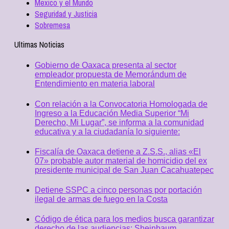
Mexico y el Mundo
Seguridad y Justicia
Sobremesa
Ultimas Noticias
Gobierno de Oaxaca presenta al sector
empleador propuesta de Memorándum de
Entendimiento en materia laboral
Con relación a la Convocatoria Homologada de
Ingreso a la Educación Media Superior “Mi
Derecho, Mi Lugar”, se informa a la comunidad
educativa y a la ciudadanía lo siguiente:
Fiscalía de Oaxaca detiene a Z.S.S., alias «El
07» probable autor material de homicidio del ex
presidente municipal de San Juan Cacahuatepec
Detiene SSPC a cinco personas por portación
ilegal de armas de fuego en la Costa
Código de ética para los medios busca garantizar
derecho de las audiencias: Sheinbaum