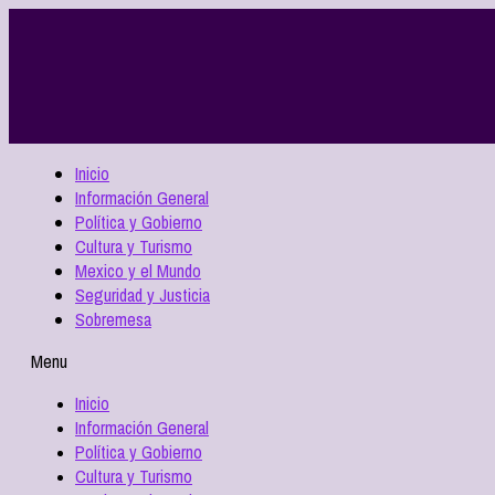
Inicio
Información General
Política y Gobierno
Cultura y Turismo
Mexico y el Mundo
Seguridad y Justicia
Sobremesa
Menu
Inicio
Información General
Política y Gobierno
Cultura y Turismo